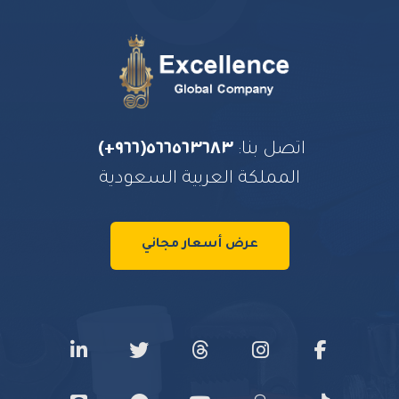
اتصل بنا:
٥٦٦٥٦٣٦٨٣(٩٦٦+)
المملكة العربية السعودية
عرض أسعار مجاني