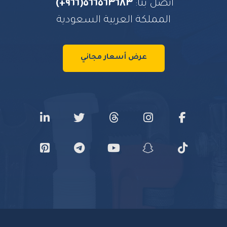
اتصل بنا:
٥٦٦٥٦٣٦٨٣(٩٦٦+)
المملكة العربية السعودية
عرض أسعار مجاني