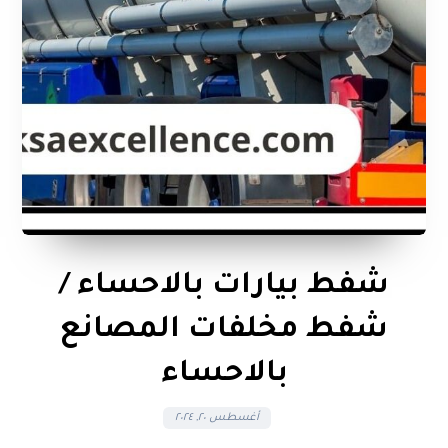
شفط بيارات بالاحساء /
شفط مخلفات المصانع
بالاحساء
أغسطس ٢٠, ٢٠٢٤